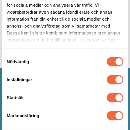
för sociala medier och analysera vår trafik. Vi
vidarebefordrar även sådana identifierare och annan
information från din enhet till de sociala medier och
annons- och analysföretag som vi samarbetar med.
Dessa kan i sin tur kombinera informationen med annan
information som du har tillhandahållit eller som de har
samlat in när du har använt deras tjänster.
Samtyckesval
Nödvändig
Inställningar
Upplägg
Statistik
360 graders feedback med Individuell
Marknadsföring
återkoppling
Ökad förståelse för hur du påverkar