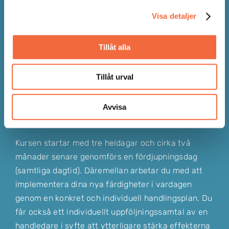
medarbetarnas prestationsförmåga
Visa detaljer
Ledarskapsmodellen i teori och praktik
Ökad medvetenhet kring styrkor och
Tillåt alla
utvecklingsområden
Ökad självkännedom och ökad självkänsla
Tillåt urval
som ledare
En handlingsplan som säkerställer din
fortsatta utveckling som ledare
Avvisa
Erfarenhetsutbyte
Kursen startar med tre heldagar och cirka två
månader senare genomförs en fördjupningsdag
(samtliga dagtid). Däremellan arbetar du med att
implementera dina nya färdigheter i vardagen
genom en konkret och individuell handlingsplan. Du
får också ett individuellt uppföljningssamtal av en
handledare i syfte att ytterligare stärka effekterna