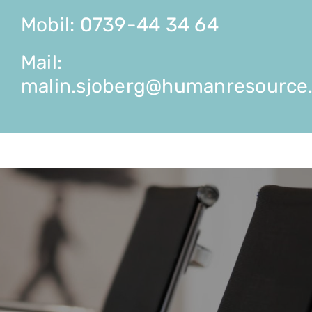
Mobil: 0739-44 34 64
Mail:
malin.sjoberg@humanresource