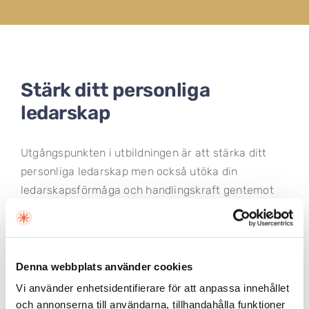
Stärk ditt personliga
ledarskap
Utgångspunkten i utbildningen är att stärka ditt
personliga ledarskap men också utöka din
ledarskapsförmåga och handlingskraft gentemot
medarbetare. Genom att lära mer om dig själv,
reflektera och få användbara verktyg kommer
detta leda till att de individer du leder i din roll
också utvecklas och göra dem mer beredda och
Denna webbplats använder cookies
rustade inför kommande framtida utmaningar.
Vi använder enhetsidentifierare för att anpassa innehållet
och annonserna till användarna, tillhandahålla funktioner